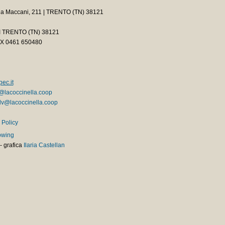
ia Maccani, 211 | TRENTO (TN) 38121
2 I TRENTO (TN) 38121
AX 0461 650480
ec.it
@lacoccinella.coop
v@lacoccinella.coop
 Policy
owing
-
grafica
Ilaria Castellan