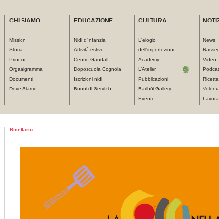
CHI SIAMO
EDUCAZIONE
CULTURA
NOTIZ
Mission
Nidi d'Infanzia
L'elogio
News
Storia
Attività estive
dell'imperfezione
Rasse
Principi
Centro Gandalf
Academy
Video
Organigramma
Doposcuola Cognola
L’Atelier
Podcas
Documenti
Iscrizioni nidi
Pubblicazioni
Ricetta
Dove Siamo
Buoni di Servizio
Batibōi Gallery
Volonta
Eventi
Lavora
Tu sei qui
Ricettario