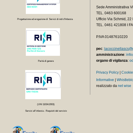
Sede Amministrativa V
TEL. 0463 600168
Ufficio Via Schmid, 2
Progettazione ed erogazione di Servizi di nidi d’Infanzia
TEL.
0461 421808 I F
P.IVA 01487610220
pec
:
lacoccinellascs@p
amministrazione
:
info
organo di vigilanza
:
od
Parità di genere
Privacy Policy
|
Cookie
Informative
|
Whistlebl
realizzato da
net wise
(UNI 11034:2003)
Servizi all'infanzia - Requisiti del servizio