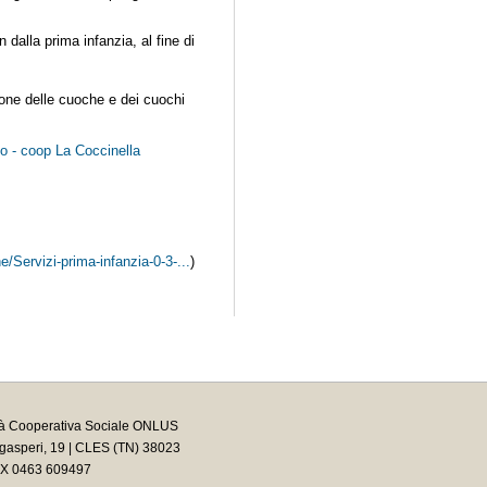
n dalla prima infanzia, al fine di
ione delle cuoche e dei cuochi
no - coop La Coccinella
/Servizi-prima-infanzia-0-3-...
)
tà Cooperativa Sociale ONLUS
asperi, 19 | CLES (TN) 38023
AX 0463 609497