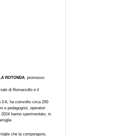
LA ROTONDA
, promosso
nciale di Romarzollo e il
à 0-6, ha coinvolto circa 200
rni e pedagogisti, operatori
a 2024 hanno sperimentato, in
amiglie.
 famiglie che la compongono,