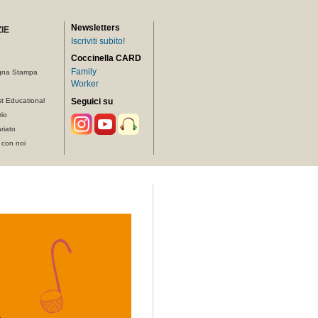
Newsletters
IE
Iscriviti subito!
Coccinella CARD
Family
gna Stampa
Worker
t Educational
Seguici su
rio
riato
 con noi