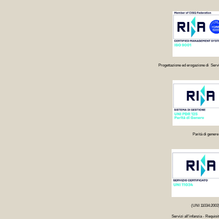
Progettazione ed erogazione di Servi
Parità di genere
(UNI 11034:2003
Servizi all'infanzia - Requisit