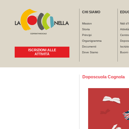
CHI SIAMO
EDU
Mission
Nidi d'
Storia
Attivit
Principi
Centro
Organigramma
Dopos
Documenti
Iscrizio
ISCRIZIONI ALLE
Dove Siamo
Buoni 
ATTIVITÀ
Tu sei qui
Doposcuola Cognola