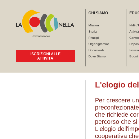
CHI SIAMO
EDU
Mission
Nidi d'
Storia
Attivit
Principi
Centro
Organigramma
Dopos
Documenti
Iscrizio
ISCRIZIONI ALLE
Dove Siamo
Buoni 
ATTIVITÀ
Tu sei qui
L'elogio de
Per crescere un
preconfezionate
che richiede cor
percorso che si
L'elogio dell'im
cooperativa che