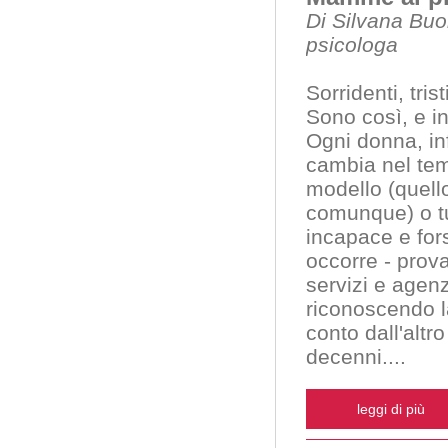
Di Silvana Buo
psicologa
Sorridenti, trist
Sono così, e in
Ogni donna, i
cambia nel tem
modello (quell
comunque) o tu
incapace e fors
occorre - prova
servizi e agen
riconoscendo la
conto dall'altr
decenni.
...
leggi di più