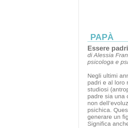
PAPÀ
Essere padri
di Alessia Fra
psicologa e ps
Negli ultimi an
padri e al loro 
studiosi (antro
padre sia una c
non dell’evoluz
psichica. Ques
generare un fi
Significa anch