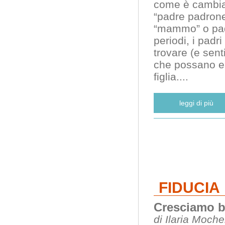
come è cambiat
“padre padrone
“mammo” o padr
periodi, i pad
trovare (e sent
che possano ess
figlia.
...
leggi di più
FIDUCIA
Cresciamo b
di Ilaria Moch