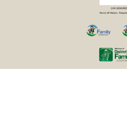
(UNI 11034:2003
Servizi all'infanzia - Requisit