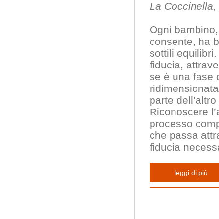
La Coccinella,
Ogni bambino, 
consente, ha 
sottili equili
fiducia, attra
se è una fase d
ridimensionata
parte dell’altr
Riconoscere l’
processo compl
che passa att
fiducia necess
leggi di più