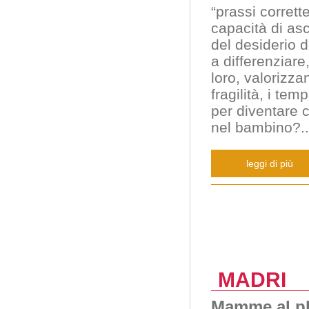
“prassi corrett
capacità di asc
del desiderio d
a differenziare
loro, valorizzan
fragilità, i te
per diventare 
nel bambino?
..
leggi di più
MADRI
Mamme al pl