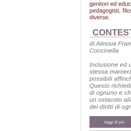
genitori ed edu
pedagogisti, filo
diverse.
CONTEST
di Alessia Fra
Coccinella
Inclusione ed u
stessa maniera"
possibili affin
Questo richiede
di ognuno e che
un ostacolo all
dei diritti di o
leggi di più