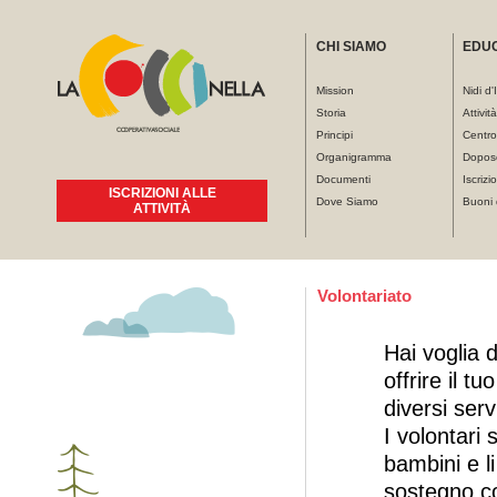
CHI SIAMO
EDU
Mission
Nidi d'
Storia
Attivit
Principi
Centro
Organigramma
Dopos
Documenti
Iscrizio
ISCRIZIONI ALLE
Dove Siamo
Buoni 
ATTIVITÀ
Tu sei qui
Volontariato
Hai voglia 
offrire il t
diversi ser
I volontari 
bambini e li
sostegno co