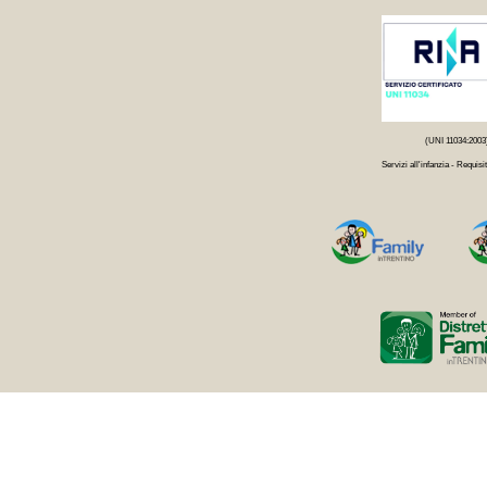
(UNI 11034:2003
Servizi all'infanzia - Requisit