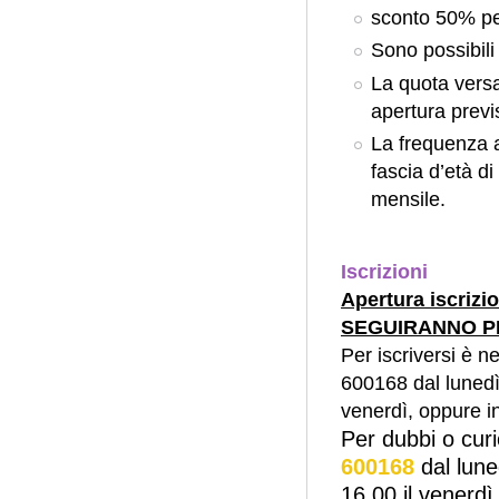
sconto 50% per 
Sono possibili
La quota versat
apertura previs
La frequenza a 
fascia d’età di
mensile.
Iscrizioni
Apertura iscriz
SEGUIRANNO P
Per iscriversi è n
600168 dal lunedì 
venerdì, oppure i
Per dubbi o curi
600168
dal lune
16.00 il venerdì