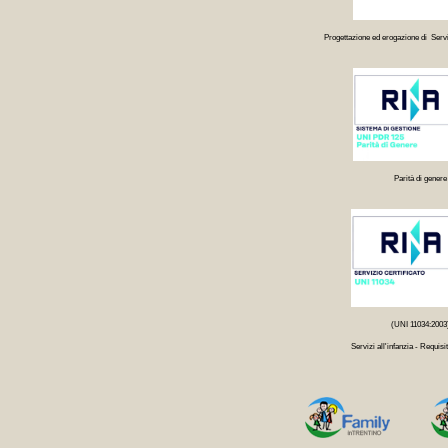
Progettazione ed erogazione di Servi
Parità di genere
(UNI 11034:2003
Servizi all'infanzia - Requisit