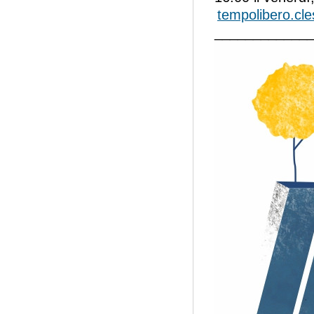
tempolibero.cl
____________