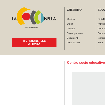
CHI SIAMO
EDU
Mission
Nidi d'
Storia
Attivit
Principi
Centro
Organigramma
Dopos
Documenti
Iscrizio
ISCRIZIONI ALLE
Dove Siamo
Buoni 
ATTIVITÀ
Tu sei qui
Centro socio educativ