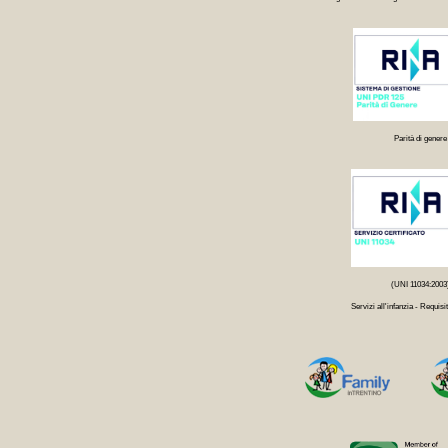
Parità di genere
(UNI 11034:2003
Servizi all'infanzia - Requisit