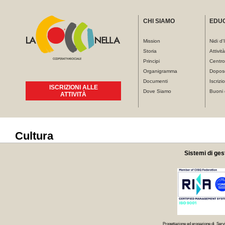
CHI SIAMO
EDU
Mission
Nidi d'
Storia
Attivit
Principi
Centro
Organigramma
Dopos
Documenti
Iscrizio
ISCRIZIONI ALLE
Dove Siamo
Buoni 
ATTIVITÀ
Tu sei qui
Cultura
Sistemi di ges
Progettazione ed erogazione di Servi