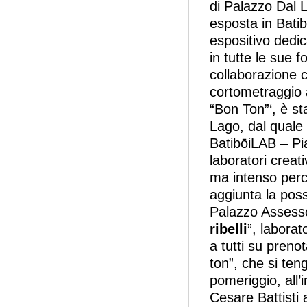
di Palazzo Dal L
esposta in Batib
espositivo dedic
in tutte le sue 
collaborazione c
cortometraggio 
“Bon Ton”‘, è st
Lago, dal quale 
BatibōiLAB – Pia
laboratori creat
ma intenso perco
aggiunta la possi
Palazzo Assesso
ribelli
”, laborat
a tutti su preno
ton”, che si te
pomeriggio, all
Cesare Battisti 