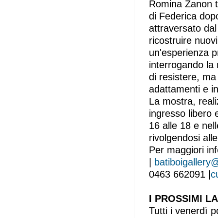
Romina Zanon tra
di Federica dop
attraversato dal 
ricostruire nuov
un'esperienza pr
interrogando la
di resistere, ma
adattamenti e i
La mostra, reali
ingresso libero e
16 alle 18 e nel
rivolgendosi alle
Per maggiori in
|
batiboigallery
0463 662091 |
c
I PROSSIMI L
Tutti i venerdì 