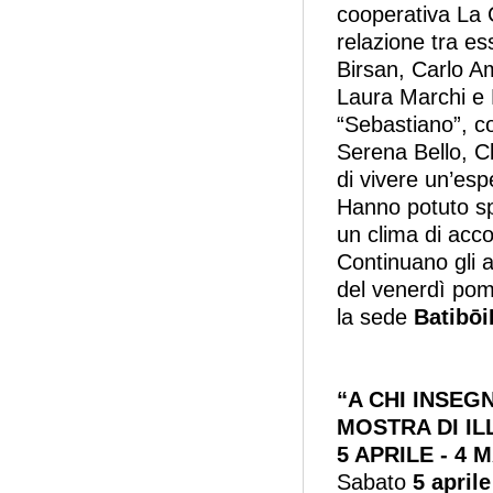
cooperativa La C
relazione tra e
Birsan, Carlo A
Laura Marchi e 
“Sebastiano”, co
Serena Bello, C
di vivere un’esp
Hanno potuto spe
un clima di acco
Continuano gli a
del venerdì pome
la sede
Batibō
“A CHI INSE
MOSTRA DI IL
5 APRILE - 4 
Sabato
5 aprile