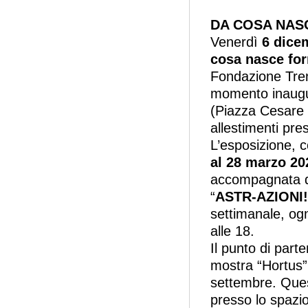
DA COSA NAS
Venerdì
6 dice
cosa nasce for
Fondazione Tren
momento inaugur
(Piazza Cesare Ba
allestimenti pre
L’esposizione, c
al 28 marzo 20
accompagnata da
“
ASTR-AZIONI!
settimanale, og
alle 18.
Il punto di part
mostra “Hortus”,
settembre. Quest
presso lo spazio