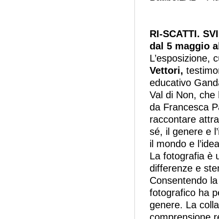
RI-SCATTI. SV
dal 5 maggio a
L’esposizione, 
Vettori,
testimon
educativo Gandal
Val di Non, che 
da Francesca Pa
raccontare attra
sé, il genere e l
il mondo e l’idea
La fotografia è
differenze e ste
Consentendo la sc
fotografico ha p
genere. La coll
comprensione r