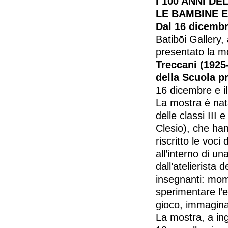
I 100 ANNI DE
LE BAMBINE E
Dal 16 dicembr
Batibōi Gallery
presentato la m
Treccani (1925
della Scuola p
16 dicembre e i
La mostra è nat
delle classi III
Clesio), che han
riscritto le voci
all’interno di un
dall’atelierista
insegnanti: mom
sperimentare l’
gioco, immaginaz
La mostra, a ingr