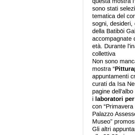
questa mostra l’a
sono stati selezi
tematica del cor
sogni, desideri
della Batibōi Ga
accompagnate da
età. Durante l'i
collettiva
Non sono manca
mostra “
Pittura
appuntamenti cre
curati da Isa Neb
pagine dell’albo
i
laboratori per
con “Primavera 
Palazzo Assessor
Museo" promoss
Gli altri appunt