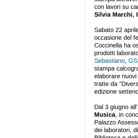
con lavori su ca
Silvia Marchi, 
Sabato 22 april
occasione del fe
Coccinella ha os
prodotti laborato
Sebastiano
,
GS
stampa calcogra
elaborare nuovi 
tratte da "Diver
edizione setten
Dal 3 giugno all
Musica
, in con
Palazzo Assessor
dei laboratori, d
Biblioteca e del