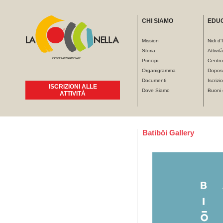
CHI SIAMO
EDU
Mission
Nidi d'
Storia
Attivit
Principi
Centro
Organigramma
Dopos
Documenti
Iscrizio
ISCRIZIONI ALLE
Dove Siamo
Buoni 
ATTIVITÀ
Tu sei qui
Batibōi Gallery