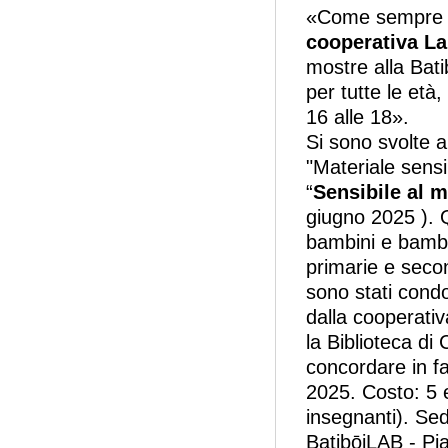
«Come sempre –
cooperativa La
mostre alla Bati
per tutte le età
16 alle 18».
Si sono svolte
"Materiale sensib
“
Sensibile al 
giugno 2025 ). Q
bambini e bambin
primarie e second
sono stati condot
dalla cooperati
la Biblioteca di 
concordare in f
2025. Costo: 5 e
insegnanti). Sed
BatibōiLAB - Pia