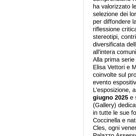
ha valorizzato l
selezione dei lo
per diffondere 
riflessione criti
stereotipi, con
diversificata de
all’intera comuni
Alla prima serie
Elisa Vettori e 
coinvolte sul pr
evento espositi
L’esposizione, a
giugno 2025
e 
(Gallery) dedica
in tutte le sue 
Coccinella e nat
Cles, ogni venerd
Palazzo Assessor