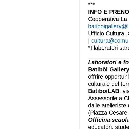
***
INFO E PRENO
Cooperativa La 
batiboigallery@
Ufficio Cultura
|
cultura@comune
*I laboratori sa
____________
Laboratori e f
Batibōi Galler
offrire opportuni
culturale del ter
BatiboiLAB
: v
Assessorile a Cl
dalle atelieriste
(Piazza Cesare B
Officina scuol
educatori, studen