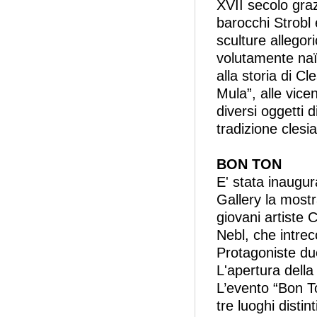
XVII secolo grazi
barocchi Strobl 
sculture allegori
volutamente naïf
alla storia di Cl
Mula”, alle vice
diversi oggetti d
tradizione clesi
BON TON
E' stata inaugur
Gallery la mos
giovani artiste 
Nebl, che intrec
Protagoniste due
L'apertura della
L’evento “Bon To
tre luoghi distin