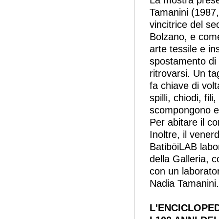
La mostra presen
Tamanini (1987, 
vincitrice del s
Bolzano, e come
arte tessile e in
spostamento di 
ritrovarsi. Un ta
fa chiave di vol
spilli, chiodi, fi
scompongono e 
Per abitare il c
Inoltre, il ven
BatibōiLAB labora
della Galleria,
con un laborator
Nadia Tamanini.
L'ENCICLOPED