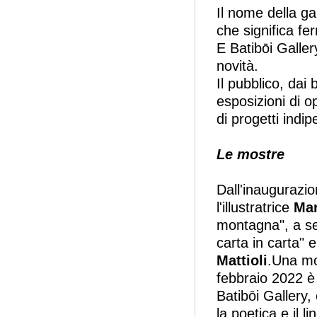
Il nome della gal
che significa fe
E Batibōi Gallery
novità.
Il pubblico, dai 
esposizioni di op
di progetti indip
Le mostre
Dall'inaugurazio
l'illustratrice
Mar
montagna", a se
carta in carta" e
Mattioli
.Una mo
febbraio 2022 è
Batibōi Gallery,
la poetica e il l