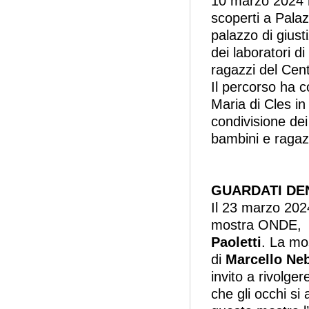
10 marzo 2024 ra
scoperti a Pala
palazzo di giusti
dei laboratori di
ragazzi del Cent
Il percorso ha co
Maria di Cles i
condivisione dei
bambini e ragaz
GUARDATI DE
Il 23 marzo 202
mostra ONDE, 
Paoletti
. La mos
di
Marcello Neb
invito a rivolger
che gli occhi si 