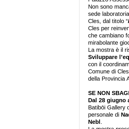
Non sono mancati
sede laboratori
Cles, dal titolo “
Cles per reinven
che cambiano for
mirabolante gioc
La mostra è il r
Sviluppare l’eq
con il coordinam
Comune di Cles e
della Provincia
SE NON SBAG
Dal 28 giugno 
Batibōi Gallery
personale di
Na
Nebl
.