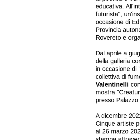
educativa. All'i
futurista", un'in
occasione di Ed
Provincia autono
Rovereto e orga
Dal aprile a giu
della galleria co
in occasione di
collettiva di fu
Valentinelli
con
mostra "Creatur
presso Palazzo 
A dicembre 202
Cinque artiste p
al 26 marzo 2023
stampa attraver