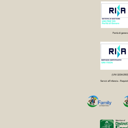
Parità di genere
(UNI 11034:2003
Servizi all'infanzia - Requisit