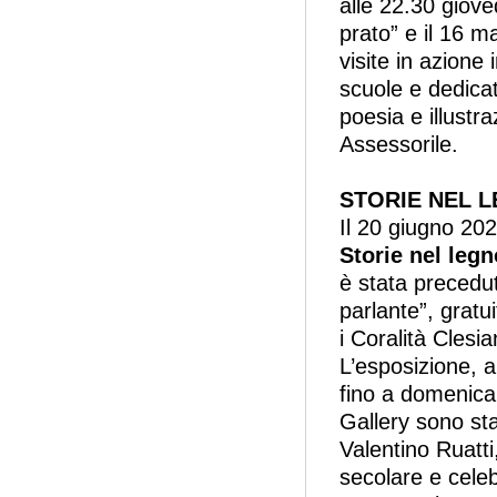
alle 22.30 gioved
prato” e il 16 m
visite in azione
scuole e dedicat
poesia e illust
Assessorile.
STORIE NEL 
Il 20 giugno 202
Storie nel legn
è stata precedut
parlante”, gratui
i Coralità Clesi
L’esposizione, a
fino a domenica 
Gallery sono sta
Valentino Ruatti
secolare e celebr