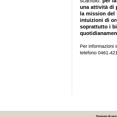
scambio:
per la
una attività di
la mission del
intuizioni di o
soprattutto i b
quotidianamen
Per informazioni s
telefono 0461-42
Sistemi di ges