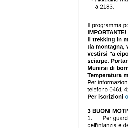
a 2183.
Il programma pot
IMPORTANTE! S
il trekking in
da montagna, ve
vestirsi "a cip
sciarpe. Porta
Munirsi di bor
Temperatura me
Per informazion
telefono 0461-
Per iscrizioni
c
3 BUONI MOTI
1. Per guardar
dell’infanzia e 