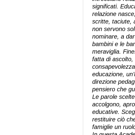
significati. Edu
relazione nasce,
scritte, taciute
non servono sol
nominare, a dare
bambini e le bam
meraviglia. Fine
fatta di ascolto
consapevolezza r
educazione, un’i
direzione pedago
pensiero che gui
Le parole scelte
accolgono, apron
educative. Sceg
restituire ciò ch
famiglie un ruol
In questa Acade