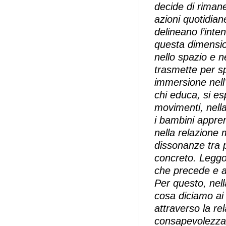
decide di rima
azioni quotidia
delineano l’inte
questa dimensio
nello spazio e n
trasmette per s
immersione nell’
chi educa, si es
movimenti, nella
i bambini appre
nella relazione
dissonanze tra p
concreto. Leggon
che precede e 
Per questo, nel
cosa diciamo a
attraverso la re
consapevolezza d