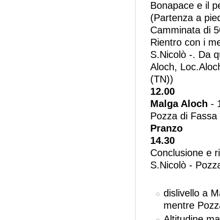
Bonapace e il p
(Partenza a pie
Camminata di 500
Rientro con i m
S.Nicolò -. Da q
Aloch, Loc.Aloc
(TN))
12.00
Malga Aloch
- 
Pozza di Fassa
Pranzo
14.30
Conclusione e ri
S.Nicolò - Pozz
dislivello a
mentre Pozz
Altitudine ma