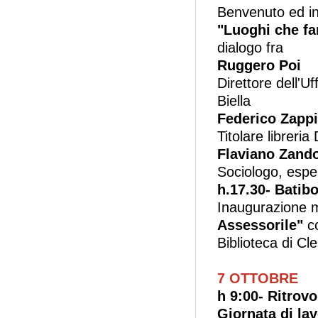
Benvenuto ed int
"Luoghi che fa
dialogo fra
Ruggero Poi
Direttore dell'U
Biella
Federico Zappi
Titolare libreri
Flaviano Zand
Sociologo, esper
h.17.30- Batibo
Inaugurazione 
Assessorile"
co
Biblioteca di Cl
7 OTTOBRE
h 9:00- Ritrovo
Giornata di lav