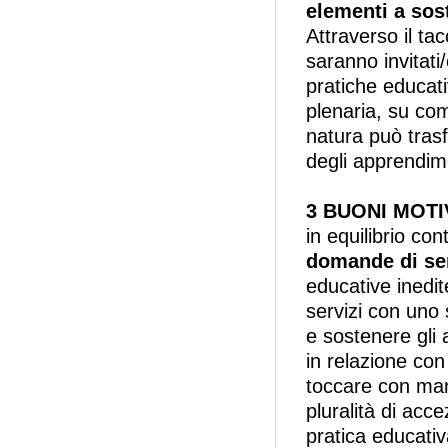
elementi a sos
Attraverso
il ta
saranno invitati/
pratiche educati
plenaria, su co
natura può tras
degli apprendim
3 BUONI MOTI
in equilibrio co
domande di s
educative inedit
servizi con un
e sostenere gli
in relazione con
toccare con man
pluralità di acce
pratica educativ