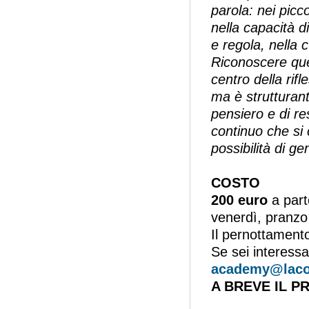
parola: nei piccol
nella capacità d
e regola, nella c
Riconoscere ques
centro della rif
ma è strutturant
pensiero e di res
continuo che si 
possibilità di g
COSTO
200 euro
a part
venerdì, pranzo
Il pernottament
Se sei interessa
academy@lacoc
A BREVE IL 