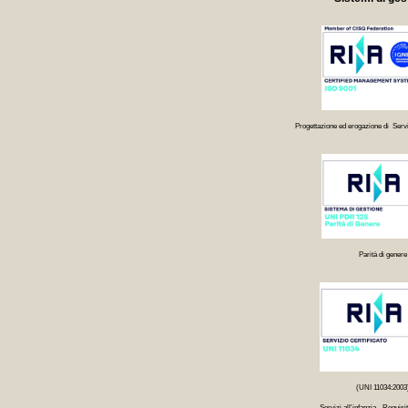
Progettazione ed erogazione di Servi
Parità di genere
(UNI 11034:2003
Servizi all'infanzia - Requisit