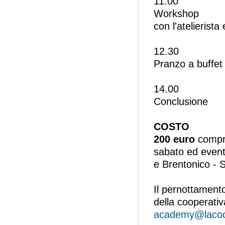
11.00
Workshop
con l'atelierista
12.30
Pranzo a buffet 
14.00
Conclusione
COSTO
200 euro
compre
sabato ed event
e Brentonico - 
Il pernottament
della cooperati
academy@lacocc