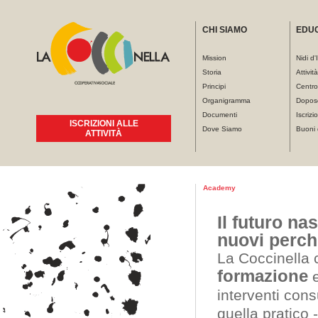
CHI SIAMO
EDU
Mission
Nidi d'
Storia
Attivit
Principi
Centro
Organigramma
Dopos
Documenti
Iscrizio
ISCRIZIONI ALLE
Dove Siamo
Buoni 
ATTIVITÀ
Tu sei qui
Academy
Il futuro na
nuovi perch
La Coccinella 
formazione
e
interventi cons
quella pratico 