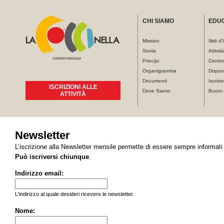
CHI SIAMO
EDU
Mission
Nidi d'
Storia
Attivit
Principi
Centro
Organigramma
Dopos
Documenti
Iscrizio
ISCRIZIONI ALLE
Dove Siamo
Buoni 
ATTIVITÀ
Tu sei qui
Newsletter
L’iscrizione alla Newsletter mensile permette di essere sempre informati s
Può iscriversi chiunque
.
Indirizzo email:
L'indirizzo al quale desideri ricevere le newsletter.
Nome: