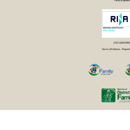
Parità di genere
(UNI 11034:2003
Servizi all'infanzia - Requisit