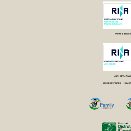
Parità di genere
(UNI 11034:2003
Servizi all'infanzia - Requisit