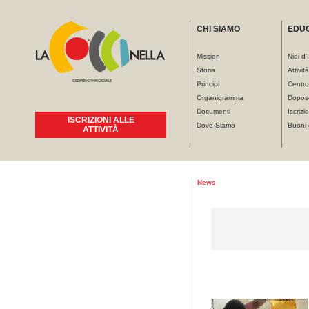
CHI SIAMO
EDU
Mission
Nidi d'
Storia
Attivit
Principi
Centro
Organigramma
Dopos
Documenti
Iscrizio
ISCRIZIONI ALLE
Dove Siamo
Buoni 
ATTIVITÀ
Tu sei qui
News