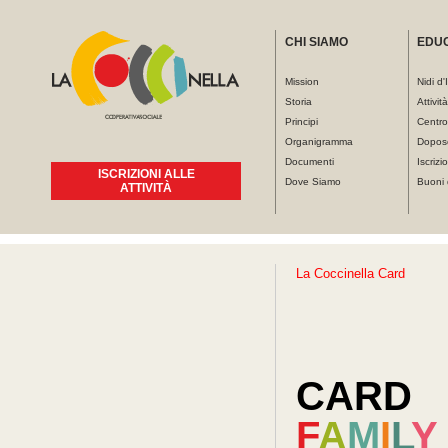
CHI SIAMO
EDU
Mission
Nidi d'
Storia
Attivit
Principi
Centro
Organigramma
Dopos
Documenti
Iscrizio
ISCRIZIONI ALLE
Dove Siamo
Buoni 
ATTIVITÀ
Tu sei qui
CARD
F
A
M
I
L
Y