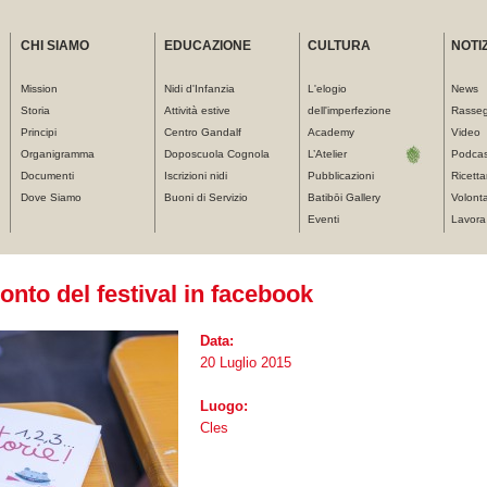
CHI SIAMO
EDUCAZIONE
CULTURA
NOTIZ
Mission
Nidi d'Infanzia
L'elogio
News
Storia
Attività estive
dell'imperfezione
Rasse
Principi
Centro Gandalf
Academy
Video
Organigramma
Doposcuola Cognola
L’Atelier
Podcas
Documenti
Iscrizioni nidi
Pubblicazioni
Ricetta
Dove Siamo
Buoni di Servizio
Batibōi Gallery
Volonta
Eventi
Lavora
cconto del festival in facebook
Data:
20 Luglio 2015
Luogo:
Cles