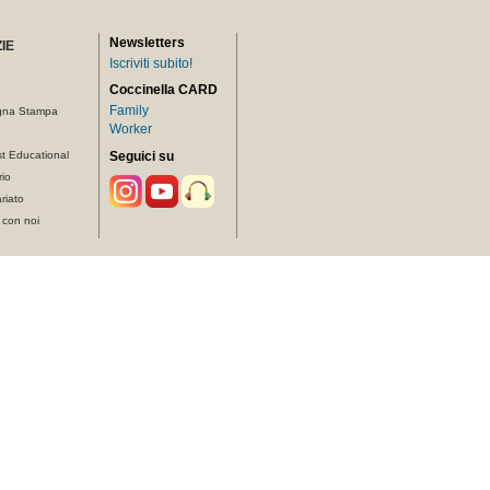
Newsletters
IE
Iscriviti subito!
Coccinella CARD
Family
gna Stampa
Worker
t Educational
Seguici su
rio
riato
 con noi