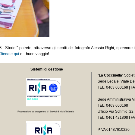
..Storie!" potrete, attraverso gli scatti del fotografo Alessio Righi, ripercorre i 
Cliccate qui
e...buon viaggio!
Sistemi di gestione
"
La Coccinella
" Socie
Sede Legale Viale Deg
TEL. 0463 600168 | F
Sede Amministrativa V
TEL. 0463 600168
Ufficio Via Schmid, 2
Progettazione ed erogazione di Servizi di nidi d’Infanzia
TEL.
0461 421808 I F
P.IVA 01487610220