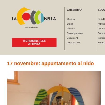
CHI SIAMO
EDU
Mission
Nidi d'
Storia
Attivit
Principi
Centro
Organigramma
Dopos
Documenti
Iscrizio
ISCRIZIONI ALLE
Dove Siamo
Buoni 
ATTIVITÀ
Tu sei qui
17 novembre: appuntamento al nido