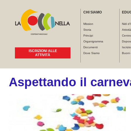
CHI SIAMO
EDU
Mission
Nidi d'
Storia
Attivit
Principi
Centro
Organigramma
Dopos
Documenti
Iscrizio
ISCRIZIONI ALLE
Dove Siamo
Buoni 
ATTIVITÀ
Aspettando il carnev
Tu sei qui