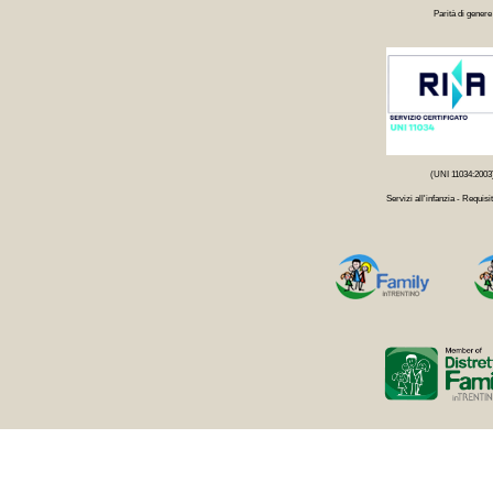
Parità di genere
(UNI 11034:2003
Servizi all'infanzia - Requisit