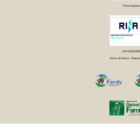
Parità di genere
(UNI 11034:2003
Servizi all'infanzia - Requisit