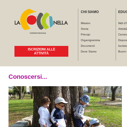
CHI SIAMO
EDU
Mission
Nidi d'
Storia
Attivit
Principi
Centro
Organigramma
Dopos
Documenti
Iscrizio
ISCRIZIONI ALLE
Dove Siamo
Buoni 
ATTIVITÀ
Tu sei qui
Conoscersi...