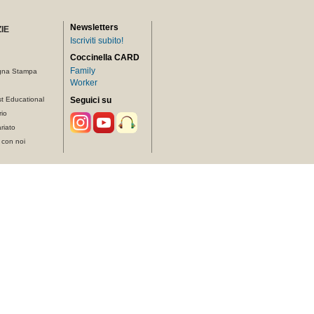
Newsletters
IE
Iscriviti subito!
Coccinella CARD
Family
gna Stampa
Worker
t Educational
Seguici su
rio
riato
 con noi