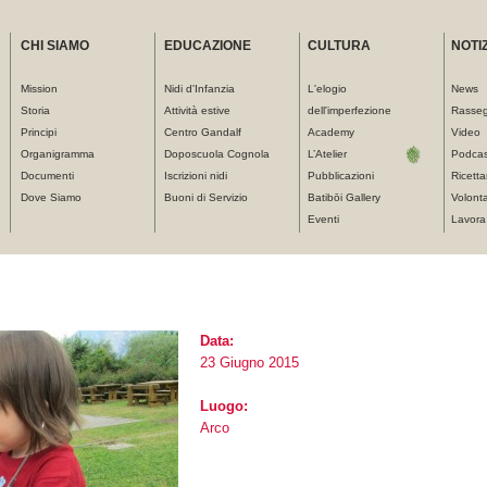
CHI SIAMO
EDUCAZIONE
CULTURA
NOTIZ
Mission
Nidi d'Infanzia
L'elogio
News
Storia
Attività estive
dell'imperfezione
Rasse
Principi
Centro Gandalf
Academy
Video
Organigramma
Doposcuola Cognola
L’Atelier
Podcas
Documenti
Iscrizioni nidi
Pubblicazioni
Ricetta
Dove Siamo
Buoni di Servizio
Batibōi Gallery
Volonta
Eventi
Lavora
Data:
23 Giugno 2015
Luogo:
Arco