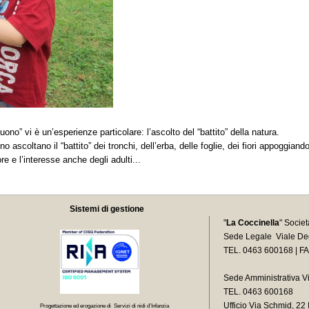
uono” vi è un’esperienze particolare: l’ascolto del “battito” della natura.
no ascoltano il “battito” dei tronchi, dell’erba, delle foglie, dei fiori appoggi
e e l’interesse anche degli adulti...
Sistemi di gestione
"
La Coccinella
" Socie
Sede Legale Viale Deg
TEL. 0463 600168 | F
Sede Amministrativa V
TEL. 0463 600168
Ufficio Via Schmid, 2
Progettazione ed erogazione di Servizi di nidi d’Infanzia