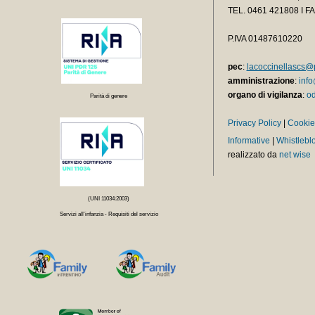
TEL.
0461 421808 I F
P.IVA 01487610220
pec
:
lacoccinellascs@p
amministrazione
:
info
organo di vigilanza
:
od
Parità di genere
Privacy Policy
|
Cookie
Informative
|
Whistlebl
realizzato da
net wise
(UNI 11034:2003)
Servizi all'infanzia - Requisiti del servizio