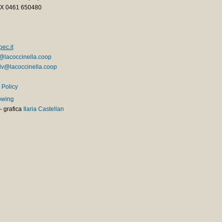
AX 0461 650480
ec.it
@lacoccinella.coop
v@lacoccinella.coop
 Policy
owing
-
grafica
Ilaria Castellan