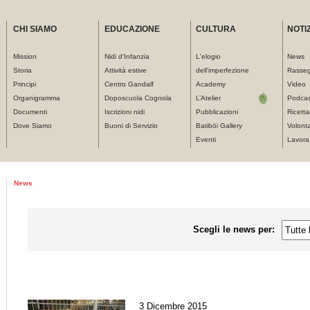
CHI SIAMO
EDUCAZIONE
CULTURA
NOTIZ
Mission
Nidi d'Infanzia
L'elogio
News
Storia
Attività estive
dell'imperfezione
Rasse
Principi
Centro Gandalf
Academy
Video
Organigramma
Doposcuola Cognola
L’Atelier
Podcas
Documenti
Iscrizioni nidi
Pubblicazioni
Ricetta
Dove Siamo
Buoni di Servizio
Batibōi Gallery
Volonta
Eventi
Lavora
Tu sei qui
News
Scegli le news per:
3 Dicembre 2015