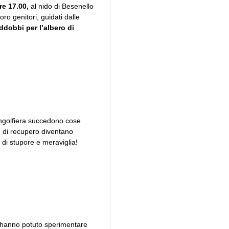
re 17.00,
al nido di Besenello
oro genitori, guidati dalle
addobbi per l’albero di
ongolfiera succedono cose
ali di recupero diventano
 di stupore e meraviglia!
i hanno potuto sperimentare