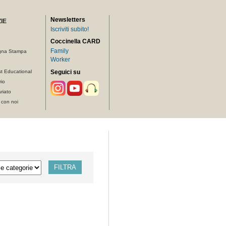
Newsletters
IE
Iscriviti subito!
Coccinella CARD
Family
gna Stampa
Worker
t Educational
Seguici su
rio
riato
 con noi