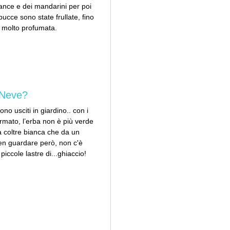
rance e dei mandarini per poi
ucce sono state frullate, fino
, molto profumata.
 Neve?
no usciti in giardino.. con i
formato, l’erba non è più verde
a coltre bianca che da un
ben guardare però, non c'è
 piccole lastre di...ghiaccio!