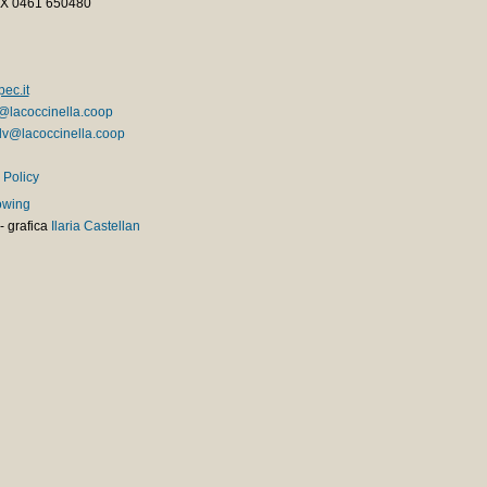
AX 0461 650480
ec.it
@lacoccinella.coop
v@lacoccinella.coop
 Policy
owing
-
grafica
Ilaria Castellan