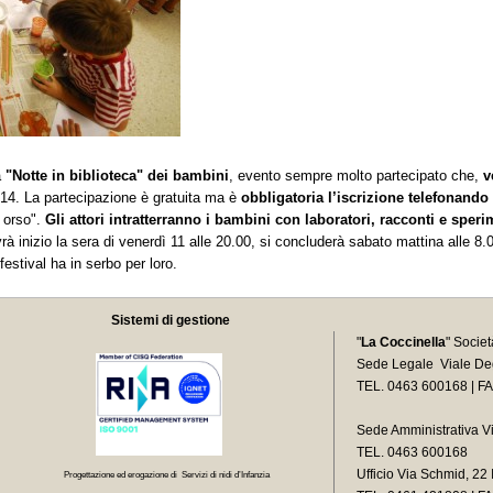
a
"Notte in biblioteca" dei bambini
, evento sempre molto partecipato che,
v
14. La partecipazione è gratuita ma è
obbligatoria l’iscrizione telefonando
n orso".
Gli attori intratterranno i bambini con laboratori, racconti e sper
à inizio la sera di venerdì 11 alle 20.00, si concluderà sabato mattina alle 8
festival ha in serbo per loro.
Sistemi di gestione
"
La Coccinella
" Socie
Sede Legale Viale Deg
TEL. 0463 600168 | F
Sede Amministrativa V
TEL. 0463 600168
Ufficio Via Schmid, 2
Progettazione ed erogazione di Servizi di nidi d’Infanzia