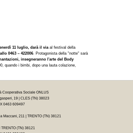
enerdì 11 luglio, darà il via
al festival della
 allo 0463 – 422006
. Protagonista della "notte" sarà
imantazioni, insegneranno l'arte del Body
.00, quando i bimbi, dopo una lauta colazione,
tà Cooperativa Sociale ONLUS
asperi, 19 | CLES (TN) 38023
AX 0463 609497
ia Maccani, 211 | TRENTO (TN) 38121
2 I TRENTO (TN) 38121