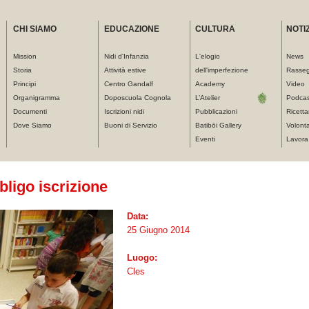
CHI SIAMO
EDUCAZIONE
CULTURA
NOTIZ
Mission
Nidi d'Infanzia
L'elogio
News
Storia
Attività estive
dell'imperfezione
Rasse
Principi
Centro Gandalf
Academy
Video
Organigramma
Doposcuola Cognola
L’Atelier
Podcas
Documenti
Iscrizioni nidi
Pubblicazioni
Ricetta
Dove Siamo
Buoni di Servizio
Batibōi Gallery
Volonta
Eventi
Lavora
bligo iscrizione
Data:
25 Giugno 2014
Luogo:
Cles