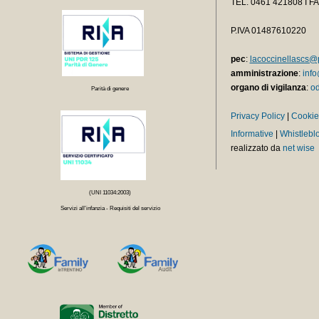
TEL.
0461 421808 I F
P.IVA 01487610220
pec
:
lacoccinellascs@p
amministrazione
:
info
organo di vigilanza
:
od
Parità di genere
Privacy Policy
|
Cookie
Informative
|
Whistlebl
realizzato da
net wise
(UNI 11034:2003)
Servizi all'infanzia - Requisiti del servizio