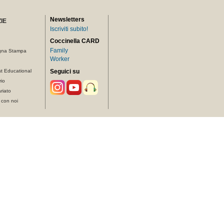
Newsletters
IE
Iscriviti subito!
Coccinella CARD
Family
gna Stampa
Worker
t Educational
Seguici su
rio
riato
 con noi