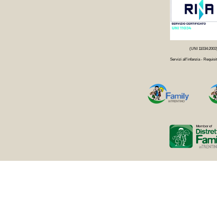
(UNI 11034:2003
Servizi all'infanzia - Requisit