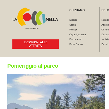
CHI SIAMO
EDU
Mission
Nidi d'
Storia
Attivit
Principi
Centro
Organigramma
Dopos
Documenti
Iscrizio
ISCRIZIONI ALLE
Dove Siamo
Buoni 
ATTIVITÀ
Tu sei qui
Pomeriggio al parco