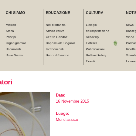
CHI SIAMO
EDUCAZIONE
CULTURA
NOTIZ
Mission
Nidi d'Infanzia
L'elogio
News
Storia
Attività estive
dell'imperfezione
Rasse
Principi
Centro Gandalf
Academy
Video
Organigramma
Doposcuola Cognola
L’Atelier
Podcas
Documenti
Iscrizioni nidi
Pubblicazioni
Ricetta
Dove Siamo
Buoni di Servizio
Batibōi Gallery
Volonta
Eventi
Lavora
tori
Data:
16 Novembre 2015
Luogo:
Monclassico