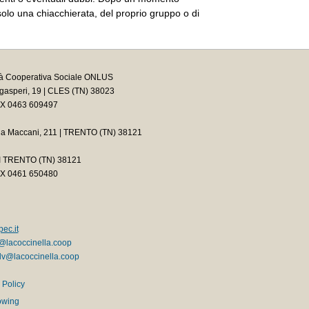
n solo una chiacchierata, del proprio gruppo o di
tà Cooperativa Sociale ONLUS
asperi, 19 | CLES (TN) 38023
AX 0463 609497
ia Maccani, 211 | TRENTO (TN) 38121
2 I TRENTO (TN) 38121
AX 0461 650480
ec.it
@lacoccinella.coop
v@lacoccinella.coop
 Policy
owing