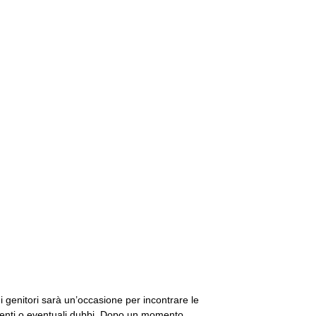
i genitori sarà un’occasione per incontrare le
imenti o eventuali dubbi. Dopo un momento