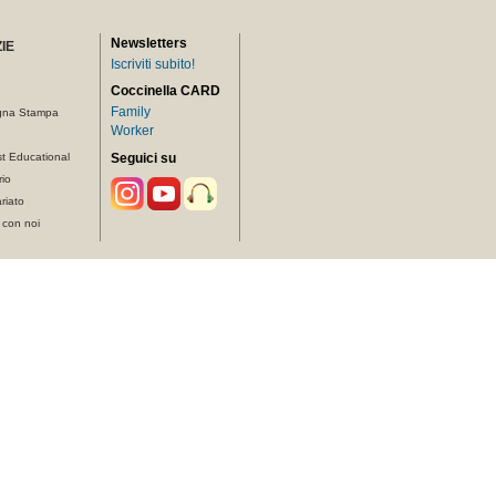
Newsletters
IE
Iscriviti subito!
Coccinella CARD
Family
gna Stampa
Worker
t Educational
Seguici su
rio
riato
 con noi