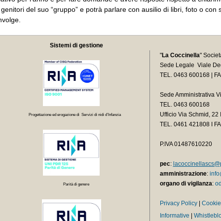
i genitori del suo “gruppo” e potrà parlare con ausilio di libri, foto o co
nvolge.
Sistemi di gestione
"
La Coccinella
" Socie
Sede Legale Viale Deg
TEL. 0463 600168 | F
Sede Amministrativa V
TEL. 0463 600168
Ufficio Via Schmid, 2
Progettazione ed erogazione di Servizi di nidi d’Infanzia
TEL.
0461 421808 I F
P.IVA 01487610220
pec
:
lacoccinellascs@p
amministrazione
:
info
organo di vigilanza
:
od
Parità di genere
Privacy Policy
|
Cookie
Informative
|
Whistlebl