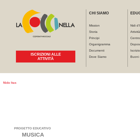
CHI SIAMO
EDU
Mission
Nidi d'
Storia
Attivit
Principi
Centro
Organigramma
Dopos
Documenti
Iscrizio
ISCRIZIONI ALLE
Dove Siamo
Buoni 
ATTIVITÀ
Tu sei qui
Nido Itas
Nido Itas
Nido
PROGETTO EDUCATIVO
MUSICA