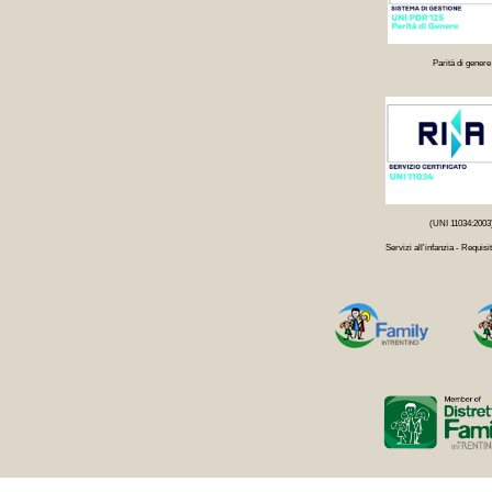
Parità di genere
(UNI 11034:2003
Servizi all'infanzia - Requisit