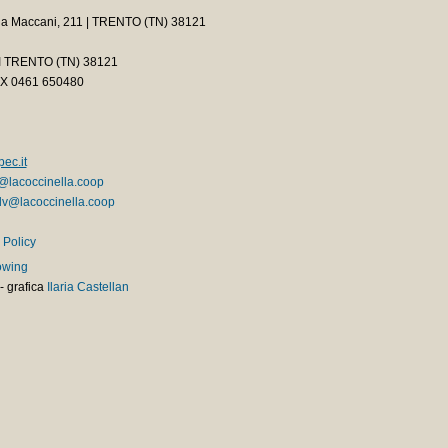
ia Maccani, 211 | TRENTO (TN) 38121
2 I TRENTO (TN) 38121
AX 0461 650480
ec.it
@lacoccinella.coop
v@lacoccinella.coop
 Policy
owing
-
grafica
Ilaria Castellan