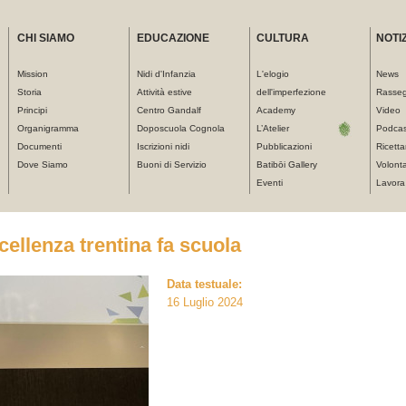
CHI SIAMO
EDUCAZIONE
CULTURA
NOTIZ
Mission
Nidi d'Infanzia
L'elogio
News
Storia
Attività estive
dell'imperfezione
Rasse
Principi
Centro Gandalf
Academy
Video
Organigramma
Doposcuola Cognola
L’Atelier
Podcas
Documenti
Iscrizioni nidi
Pubblicazioni
Ricetta
Dove Siamo
Buoni di Servizio
Batibōi Gallery
Volonta
Eventi
Lavora
eccellenza trentina fa scuola
Data testuale:
16 Luglio 2024