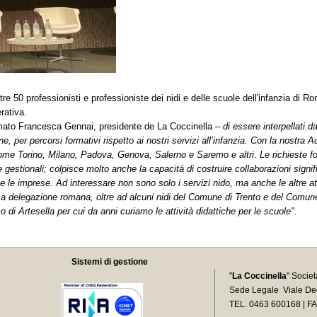
ltre 50 professionisti e professioniste dei nidi e delle scuole dell'infanzia di 
rativa.
mato Francesca Gennai, presidente de La Coccinella –
di essere interpellati d
iane, per percorsi formativi rispetto ai nostri servizi all’infanzia. Con la nost
 come Torino, Milano, Padova, Genova, Salerno e Saremo e altri
.
Le richieste f
gestionali; colpisce molto anche la capacità di costruire collaborazioni significa
 e le imprese. Ad interessare non sono solo i servizi nido, ma anche le altre a
sa delegazione romana, oltre ad alcuni nidi del Comune di Trento e del Comune
co di Artesella per cui da anni curiamo le attività didattiche per le scuole".
Sistemi di gestione
"
La Coccinella
" Socie
Sede Legale Viale Deg
TEL. 0463 600168 | F