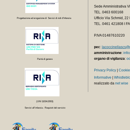
Sede Amministrativa V
TEL. 0463 600168
Ufficio Via Schmid, 2
Progettazione ed erogazione di Servizi di nidi d’Infanzia
TEL.
0461 421808 I F
P.IVA 01487610220
pec
:
lacoccinellascs@p
amministrazione
:
info
organo di vigilanza
:
od
Parità di genere
Privacy Policy
|
Cookie
Informative
|
Whistlebl
realizzato da
net wise
(UNI 11034:2003)
Servizi all'infanzia - Requisiti del servizio