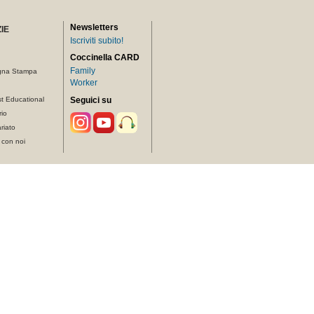
Newsletters
IE
Iscriviti subito!
Coccinella CARD
Family
gna Stampa
Worker
t Educational
Seguici su
rio
riato
 con noi