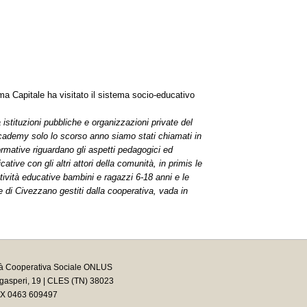
Roma Capitale ha visitato il sistema socio-educativo
a istituzioni pubbliche e organizzazioni private del
ra Academy solo lo scorso anno siamo stati chiamati in
ormative riguardano gli aspetti pedagogici ed
tive con gli altri attori della comunità, in primis le
ttività educative bambini e ragazzi 6-18 anni e le
 di Civezzano gestiti dalla cooperativa, vada in
tà Cooperativa Sociale ONLUS
asperi, 19 | CLES (TN) 38023
AX 0463 609497