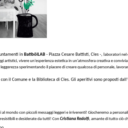
puntamenti in
BatibōiLAB
- Piazza Cesare Battisti, Cles -, l
aboratori nel 
gi artistici, vivere un’esperienza estetica in un’atmosfera creativa e convivi
in leggerezza sperimentando il piacere di creare qualcosa di personale, lavo
con il Comune e la Biblioteca di Cles. Gli aperitivi sono proposti dall
arsi al mondo con piccoli messaggi leggeri e irriverenti! Giocheremo a person
rresistibili e desiderate da tutti! Con
Cristiana Redolfi
, amante di tutto ciò c