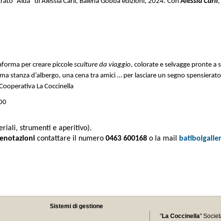
strato “Alda” di Alessia Carli, Balena Gobba edizioni, 2024. C
on
Alessia Carli
,
aforma per creare piccole
sculture da viaggio
, colorate e selvagge pronte a 
nima stanza d’albergo, una cena tra amici … per lasciare un segno spensierato
a Cooperativa La Coccinella
.00
iali, strumenti e aperitivo).
renotazioni
contattare il numero
0463 600168
o la mail
batiboigalle
Sistemi di gestione
"
La Coccinella
" Socie