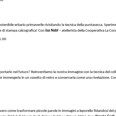
.00
sostenibile erbario primaverile rivisitando la tecnica della puntasecca. Sper
ce di stampa calcografica! Con
Isa Nebl
– atelierista della Cooperativa La Cocc
21.00
portarlo nel futuro? Reinventiamo la nostra immagine con la tecnica del coll
 per immergerla in un vasetto di vetro e conservarla come una rivelazione. C
o
ero come trasformare piccole parole in immagini a leporello fidandosi del pr