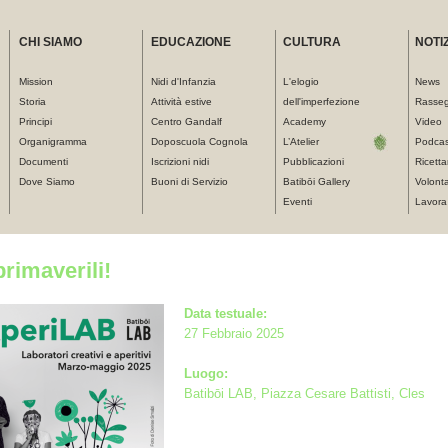
CHI SIAMO
EDUCAZIONE
CULTURA
NOTIZ
Mission
Nidi d'Infanzia
L'elogio
News
Storia
Attività estive
dell'imperfezione
Rasse
Principi
Centro Gandalf
Academy
Video
Organigramma
Doposcuola Cognola
L’Atelier
Podcas
Documenti
Iscrizioni nidi
Pubblicazioni
Ricetta
Dove Siamo
Buoni di Servizio
Batibōi Gallery
Volonta
Eventi
Lavora
primaverili!
Data testuale:
27 Febbraio 2025
Luogo:
Batibōi LAB, Piazza Cesare Battisti, Cles