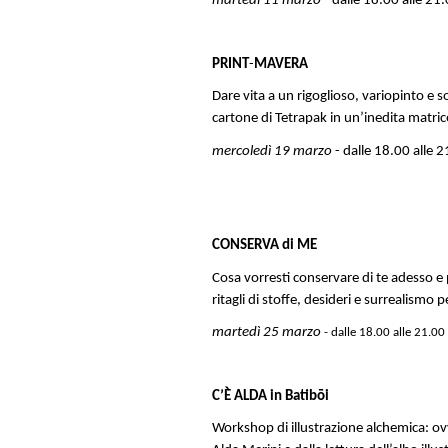
martedì 11 marzo -
dalle 18.00 alle 21
PRI
NT
-
MAVERA
Dare vita a un rigoglioso, variopinto e 
cartone di Tetrapak in un’inedita matri
mercoledì 19 marzo
- dalle 18.00 alle 
CONSERVA di ME
Cosa vorresti conservare di te adesso e 
ritagli di stoffe, desideri e surrealismo
martedì 25 marzo
- dalle 18.00 alle 21.00
C’È ALDA in Batibōi
Workshop di illustrazione alchemica: ovv