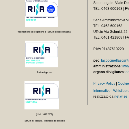
Sede Legale Viale Deg
TEL. 0463 600168 | F
Sede Amministrativa V
TEL. 0463 600168
Ufficio Via Schmid, 2
Progettazione ed erogazione di Servizi di nidi d’Infanzia
TEL.
0461 421808 I F
P.IVA 01487610220
pec
:
lacoccinellascs@p
amministrazione
:
info
organo di vigilanza
:
od
Parità di genere
Privacy Policy
|
Cookie
Informative
|
Whistlebl
realizzato da
net wise
(UNI 11034:2003)
Servizi all'infanzia - Requisiti del servizio