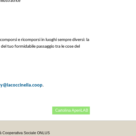
illustratrice
scomporsi e ricomporsi in luoghi sempre diversi: la
 del tuo formidabile passaggio tra le cose del
ry@lacoccinella.coop
.
Cartolina AperiLAB
tà Cooperativa Sociale ONLUS