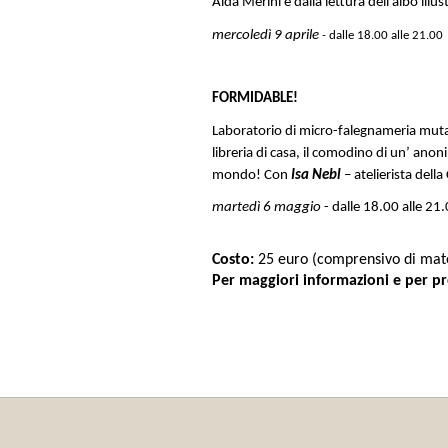
Alda Merini e dalla lettura dell’albo illu
mercoledì 9 aprile
- dalle 18.00 alle 21.00
FORMIDABLE!
Laboratorio di micro-falegnameria mut
libreria di casa, il comodino di un’ ano
mondo!
Con
Isa Nebl
– atelierista dell
martedì 6 maggio
- dalle 18.00 alle 21
Costo:
25 euro (comprensivo di mater
Per maggiori informazioni e per p