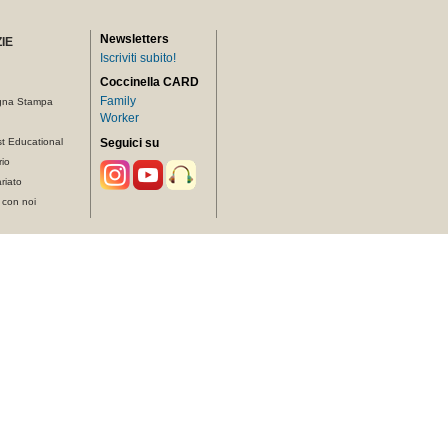
Newsletters
IE
Iscriviti subito!
Coccinella CARD
Family
gna Stampa
Worker
t Educational
Seguici su
rio
riato
 con noi