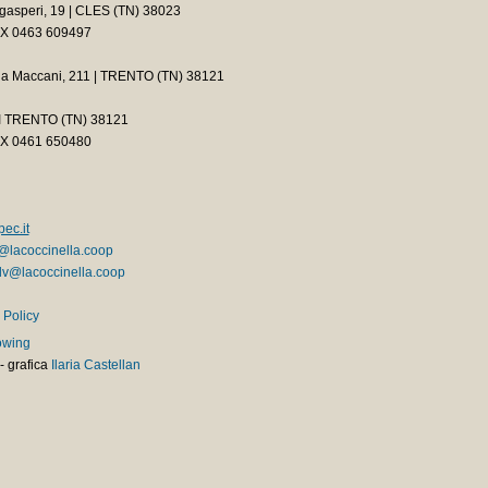
asperi, 19 | CLES (TN) 38023
AX 0463 609497
ia Maccani, 211 | TRENTO (TN) 38121
2 I TRENTO (TN) 38121
AX 0461 650480
ec.it
@lacoccinella.coop
v@lacoccinella.coop
 Policy
owing
-
grafica
Ilaria Castellan