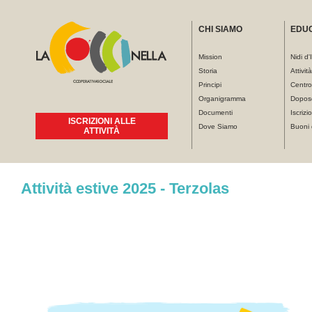
CHI SIAMO
EDU
Mission
Nidi d'
Storia
Attivit
Principi
Centro
Organigramma
Dopos
Documenti
Iscrizio
ISCRIZIONI ALLE
Dove Siamo
Buoni 
ATTIVITÀ
Tu sei qui
Attività estive 2025 - Terzolas