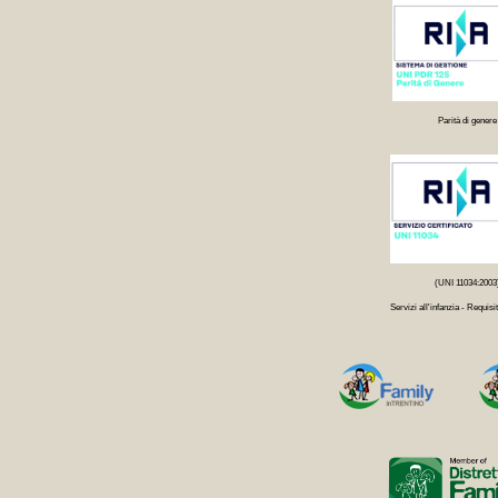
Parità di genere
(UNI 11034:2003
Servizi all'infanzia - Requisit