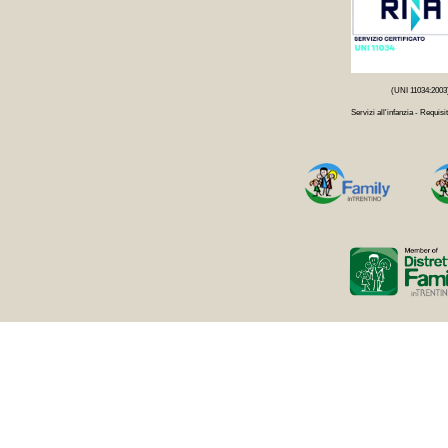
(UNI 11034:2003
Servizi all'infanzia - Requisit