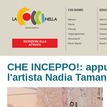
CHI SIAMO
EDU
Mission
Nidi d'
Storia
Attivit
Principi
Centro
Organigramma
Dopos
Documenti
Iscrizio
ISCRIZIONI ALLE
Dove Siamo
Buoni 
ATTIVITÀ
CHE INCEPPO!: appu
Tu sei qui
l'artista Nadia Taman