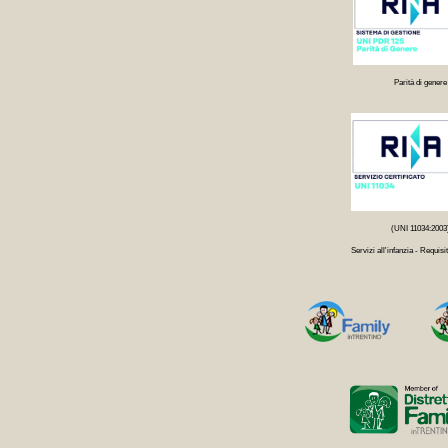
Parità di genere
(UNI 11034:2003
Servizi all'infanzia - Requisit