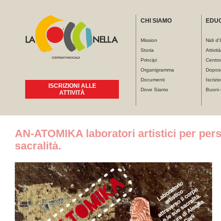
CHI SIAMO
EDU
Mission
Nidi d'
Storia
Attivit
Principi
Centro
Organigramma
Dopos
Documenti
Iscrizio
ISCRIZIONI ALLE
Dove Siamo
Buoni 
ATTIVITÀ
Tu sei qui
AN-ATOMIKA laboratori artistici per pers
sacralità.