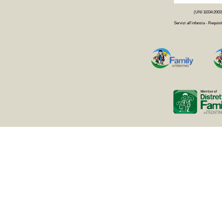
(UNI 11034:2003
Servizi all'infanzia - Requisit