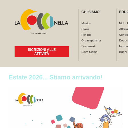
CHI SIAMO
EDU
Mission
Nidi d'
Storia
Attivit
Principi
Centro
Organigramma
Dopos
Documenti
Iscrizio
ISCRIZIONI ALLE
Dove Siamo
Buoni 
ATTIVITÀ
Tu sei qui
Estate 2026... Stiamo arrivando!