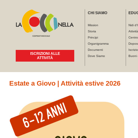
CHI SIAMO
EDU
Mission
Nidi d'
Storia
Attivit
Principi
Centro
Organigramma
Dopos
Documenti
Iscrizio
ISCRIZIONI ALLE
Dove Siamo
Buoni 
ATTIVITÀ
Tu sei qui
Estate a Giovo | Attività estive 2026