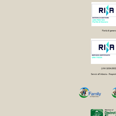
Parità di genere
(UNI 11034:2003
Servizi all'infanzia - Requisit