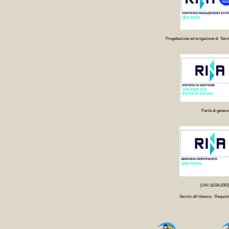
Progettazione ed erogazione di Servi
Parità di genere
(UNI 11034:2003
Servizi all'infanzia - Requisit