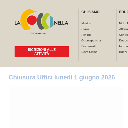
CHI SIAMO
EDU
Mission
Nidi d'
Storia
Attivit
Principi
Centro
Organigramma
Dopos
Documenti
Iscrizio
ISCRIZIONI ALLE
Dove Siamo
Buoni 
ATTIVITÀ
Tu sei qui
Chiusura Uffici lunedì 1 giugno 2026