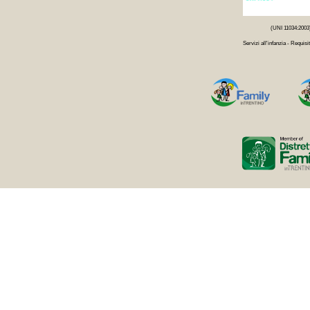
(UNI 11034:2003
Servizi all'infanzia - Requisit