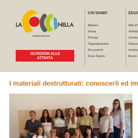
CHI SIAMO
EDU
Mission
Nidi d'
Storia
Attivit
Principi
Centro
Organigramma
Dopos
Documenti
Iscrizio
ISCRIZIONI ALLE
Dove Siamo
Buoni 
ATTIVITÀ
Tu sei qui
I materiali destrutturati: conoscerli ed i