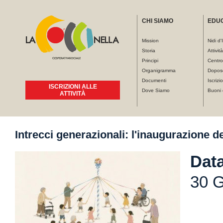
CHI SIAMO
EDU
Mission
Nidi d'
Storia
Attivit
Principi
Centro
Organigramma
Dopos
Documenti
Iscrizio
ISCRIZIONI ALLE
Dove Siamo
Buoni 
ATTIVITÀ
Tu sei qui
Intrecci generazionali: l'inaugurazione d
Data
30 G