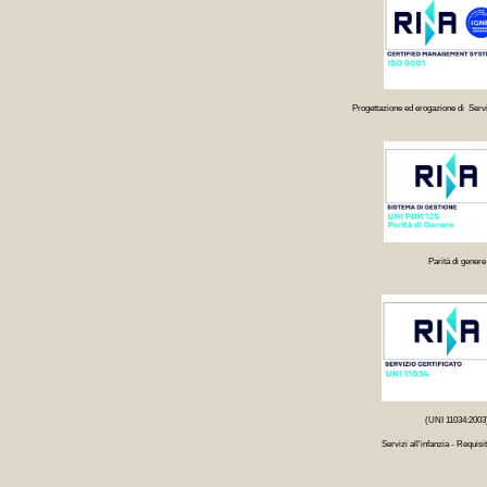
Progettazione ed erogazione di Servi
Parità di genere
(UNI 11034:2003
Servizi all'infanzia - Requisit