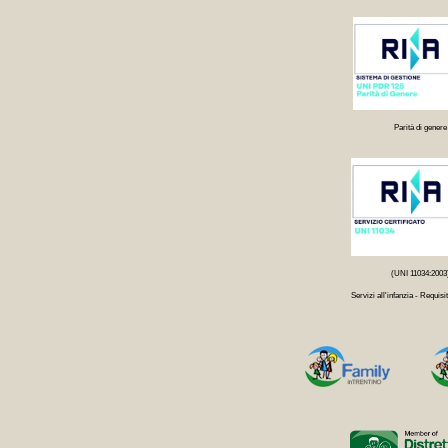
Parità di genere
(UNI 11034:2003
Servizi all'infanzia - Requisit