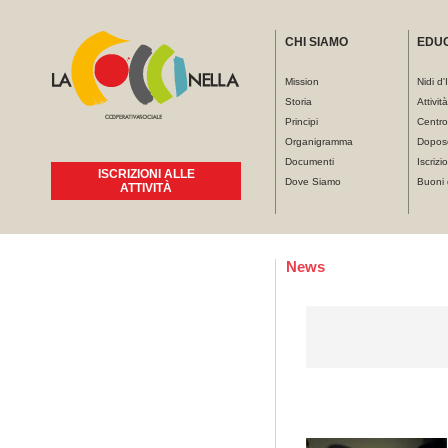
CHI SIAMO
EDU
Mission
Nidi d'
Storia
Attivit
Principi
Centro
Organigramma
Dopos
Documenti
Iscrizio
ISCRIZIONI ALLE
Dove Siamo
Buoni 
ATTIVITÀ
Tu sei qui
News