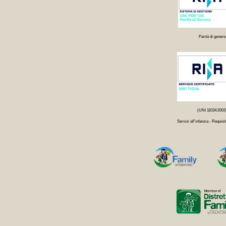
Parità di genere
(UNI 11034:2003
Servizi all'infanzia - Requisit