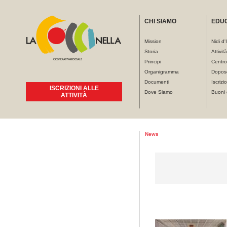
CHI SIAMO
EDU
Mission
Nidi d'
Storia
Attivit
Principi
Centro
Organigramma
Dopos
Documenti
Iscrizio
ISCRIZIONI ALLE
Dove Siamo
Buoni 
ATTIVITÀ
Tu sei qui
News